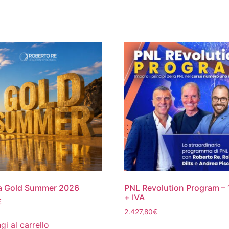
ta Gold Summer 2026
PNL Revolution Program –
+ IVA
€
2.427,80
€
gi al carrello